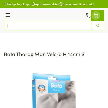
Ga naar de inhoud
Veilige betalingen
Apothekersadvies
Snelle beschikbaarheid
Menu
Zoek
Product, merk, categorie...
Bota Thorax Man Velcro H 14cm S