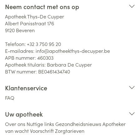
Neem contact met ons op
Apotheek Thys-De Cuyper
Albert Panisstraat 176
9120
Beveren
Telefoon:
+32 3 750 95 20
E-mailadres:
info@
apotheekthys-decuyper.be
APB nummer:
460303
Apotheek titularis:
Barbara De Cuyper
BTW nummer:
BE0461434740
Klantenservice
FAQ
Uw apotheek
Over ons
Nuttige links
Gezondheidsnieuws
Apotheker
van wacht
Voorschrift
Zorgtarieven