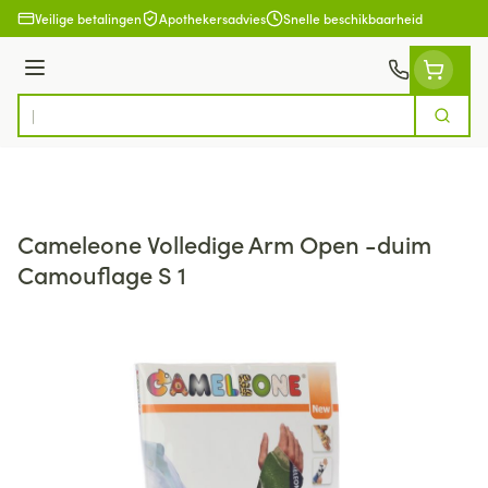
Ga naar de inhoud
Veilige betalingen
Apothekersadvies
Snelle beschikbaarheid
Menu
Zoek
Product, merk, categorie...
Cameleone Volledige Arm Open -duim
Camouflage S 1