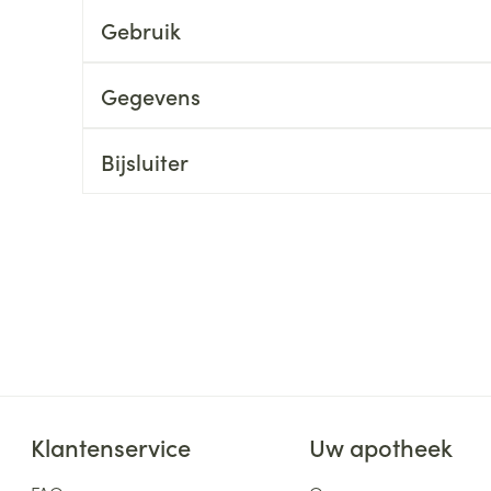
Gebruik
ging
Supplementen
Insectenwe
Mondmaskers
middelen
ssen
Gegevens
 -
id
Bijsluiter
d
Zelfbruiner
Scheren
Klantenservice
Uw apotheek