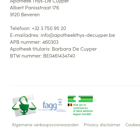
Apotheek Thys-De Cuyper
Albert Panisstraat 176
9120
Beveren
Telefoon:
+32 3 750 95 20
E-mailadres:
info@
apotheekthys-decuyper.be
APB nummer:
460303
Apotheek titularis:
Barbara De Cuyper
BTW nummer:
BE0461434740
Algemene verkoopsvoorwaarden
Privacy disclaimer
Cookie