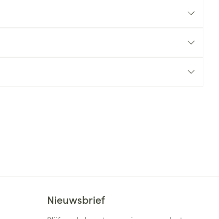
rende
Parfums en
geurproducten
CBD
Nieuwsbrief