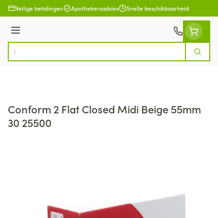
Ga naar de inhoud
Veilige betalingen
Apothekersadvies
Snelle beschikbaarheid
Menu
Zoek
Product, merk, categorie...
Conform 2 Flat Closed Midi Beige 55mm
30 25500