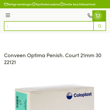
Ga naar de inhoud
Veilige betalingen
Apothekersadvies
Snelle beschikbaarheid
Menu
Zoek
Product, merk, categorie...
Conveen Optima Penish. Court 21mm 30
22121