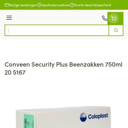
Ga naar de inhoud
Veilige betalingen
Apothekersadvies
Snelle beschikbaarheid
Menu
Zoek
Product, merk, categorie...
Conveen Security Plus Beenzakken 750ml
20 5167