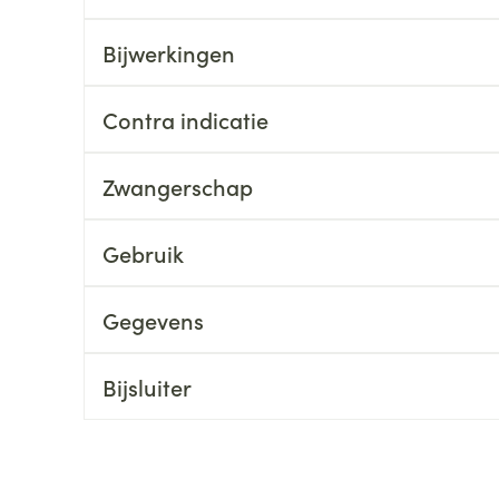
ging
Supplementen
Insectenwe
Bijwerkingen
Mondmaskers
middelen
ssen
Contra indicatie
 -
id
d
Zwangerschap
Gebruik
Gegevens
Zelfbruiner
Scheren
Bijsluiter