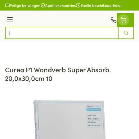
Ga naar de inhoud
Veilige betalingen
Apothekersadvies
Snelle beschikbaarheid
Menu
Zoek
Product, merk, categorie...
Curea P1 Wondverb Super Absorb.
20,0x30,0cm 10