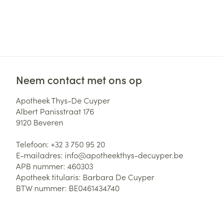
Haar
Gezichtsverzor
Pillendozen en
accessoires
Pigmentstoorni
Gevoelige huid
geïrriteerde hu
Neem contact met ons op
Gemengde hui
Doffe huid
Apotheek Thys-De Cuyper
Albert Panisstraat 176
Toon meer
9120
Beveren
Telefoon:
+32 3 750 95 20
E-mailadres:
info@
apotheekthys-decuyper.be
Snurken
APB nummer:
460303
Apotheek titularis:
Barbara De Cuyper
BTW nummer:
BE0461434740