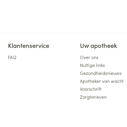
ging
Supplementen
Insectenwe
Mondmaskers
middelen
ssen
 -
id
Klantenservice
Uw apotheek
d
FAQ
Over ons
Nuttige links
Gezondheidsnieuws
Apotheker van wacht
Voorschrift
Zelfbruiner
Scheren
Zorgtarieven