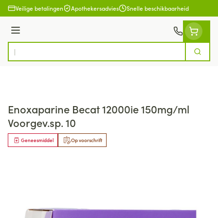
Ga naar de inhoud
Veilige betalingen
Apothekersadvies
Snelle beschikbaarheid
Menu
Zoek
Product, merk, categorie...
Enoxaparine Becat 12000ie 150mg/ml
Voorgev.sp. 10
Geneesmiddel
Op voorschrift