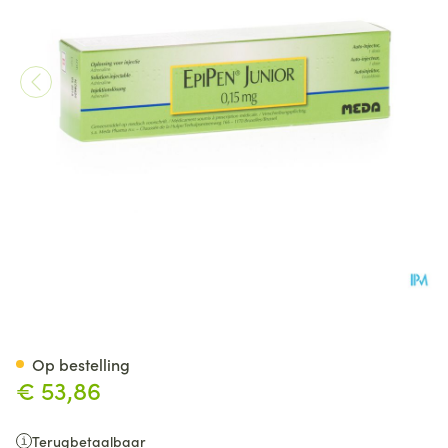
Epipen 0,15mg Patroon 0,3ml 
Op bestelling
€ 53,86
Terugbetaalbaar