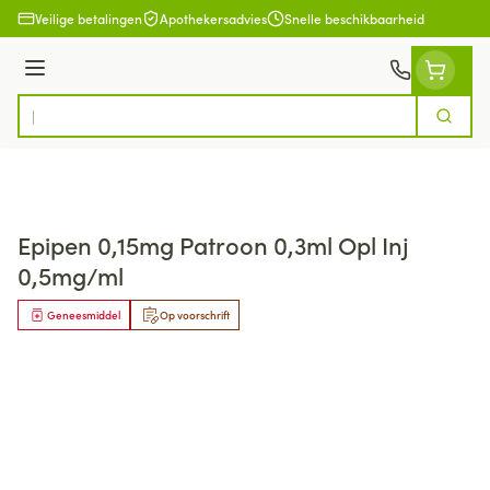
Ga naar de inhoud
Veilige betalingen
Apothekersadvies
Snelle beschikbaarheid
Menu
Zoek
Product, merk, categorie...
Epipen 0,15mg Patroon 0,3ml Opl Inj
0,5mg/ml
Geneesmiddel
Op voorschrift