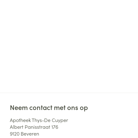
Haar
Gezichtsverzor
Pillendozen en
accessoires
Pigmentstoorni
Gevoelige huid
geïrriteerde hu
Gemengde hui
Doffe huid
Toon meer
Snurken
Neem contact met ons op
Apotheek Thys-De Cuyper
Albert Panisstraat 176
9120
Beveren