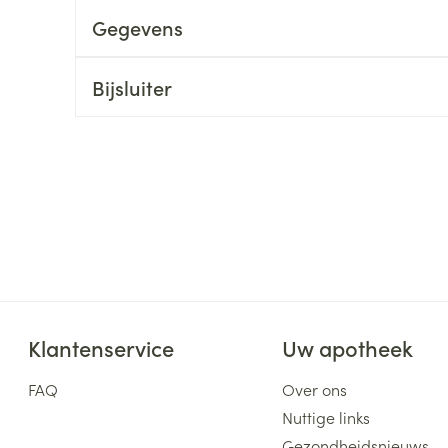
Gegevens
ging
Supplementen
Insectenwe
Mondmaskers
middelen
ssen
Bijsluiter
 -
id
d
Zelfbruiner
Scheren
Klantenservice
Uw apotheek
FAQ
Over ons
Nuttige links
Gezondheidsnieuws