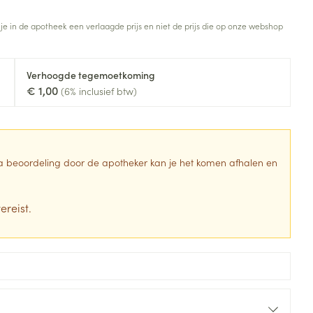
Toon meer
 je in de apotheek een verlaagde prijs en niet de prijs die op onze webshop
Diagnosetesten en
stress
Vlooien en teken
meetapparatuur
Oren
Mond en keel
Verhoogde tegemoetkoming
Alcoholtest
g
Oordopjes
Zuigtabletten
€ 1,00
(6% inclusief btw)
herapie -
Mond, muil of snavel
Bloeddrukmeter
ls
en -druppels
Oorreiniging
Spray - oplossing
Cholesteroltest
zen
Oordruppels
Hartslagmeter
ulpmiddelen
 Na beoordeling door de apotheker kan je het komen afhalen en
Toon meer
ereist.
erming
Hygiëne
Ergonomie
ning en -
Aambeien
s
Bad en douche
Ademhaling en zuurstof
je
Badkamer