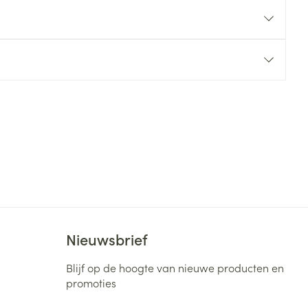
rende
Parfums en
geurproducten
CBD
Nieuwsbrief
Blijf op de hoogte van nieuwe producten en
promoties
E-mail adres