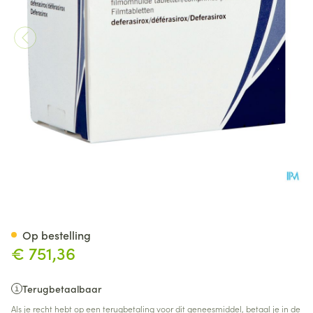
Exjade 360mg Filmomh Tabl 
Op bestelling
€ 751,36
Terugbetaalbaar
Als je recht hebt op een terugbetaling voor dit geneesmiddel, betaal je in de