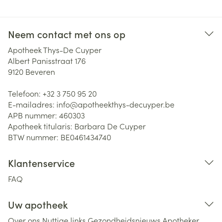
Neem contact met ons op
Apotheek Thys-De Cuyper
Albert Panisstraat 176
9120
Beveren
Telefoon:
+32 3 750 95 20
E-mailadres:
info@
apotheekthys-decuyper.be
APB nummer:
460303
Apotheek titularis:
Barbara De Cuyper
BTW nummer:
BE0461434740
Klantenservice
FAQ
Uw apotheek
Over ons
Nuttige links
Gezondheidsnieuws
Apotheker