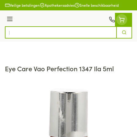
Ga naar de inhoud
Veilige betalingen
Apothekersadvies
Snelle beschikbaarheid
Menu
Zoek
Product, merk, categorie...
Eye Care Vao Perfection 1347 Ila 5ml