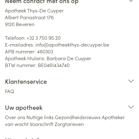
Neem contact met ons op
Apotheek Thys-De Cuyper
Albert Panisstraat 176
9120
Beveren
Telefoon:
+32 3 750 95 20
E-mailadres:
info@
apotheekthys-decuyper.be
APB nummer:
460303
Apotheek titularis:
Barbara De Cuyper
BTW nummer:
BE0461434740
Klantenservice
FAQ
Uw apotheek
Over ons
Nuttige links
Gezondheidsnieuws
Apotheker
van wacht
Voorschrift
Zorgtarieven