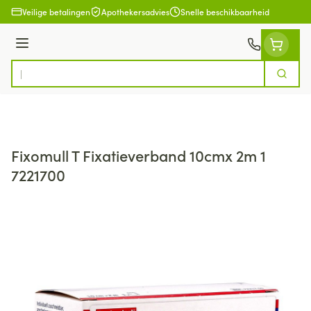
Ga naar de inhoud
Veilige betalingen
Apothekersadvies
Snelle beschikbaarheid
Menu
Zoek
Product, merk, categorie...
Fixomull T Fixatieverband 10cmx 2m 1
7221700