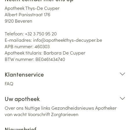
Apotheek Thys-De Cuyper
Albert Panisstraat 176
9120
Beveren
Telefoon:
+32 3 750 95 20
E-mailadres:
info@
apotheekthys-decuyper.be
APB nummer:
460303
Apotheek titularis:
Barbara De Cuyper
BTW nummer:
BE0461434740
Klantenservice
FAQ
Uw apotheek
Over ons
Nuttige links
Gezondheidsnieuws
Apotheker
van wacht
Voorschrift
Zorgtarieven
Nieuwsbrief