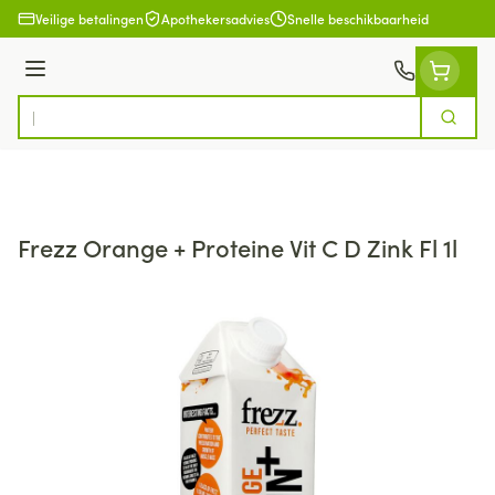
Ga naar de inhoud
Veilige betalingen
Apothekersadvies
Snelle beschikbaarheid
Menu
Zoek
Product, merk, categorie...
Frezz Orange + Proteine Vit C D Zink Fl 1l