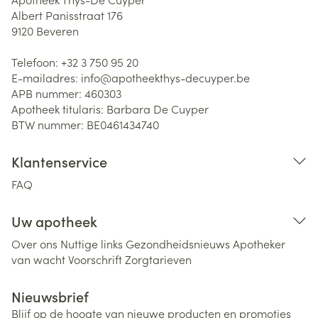
Albert Panisstraat 176
9120
Beveren
Telefoon:
+32 3 750 95 20
E-mailadres:
info@
apotheekthys-decuyper.be
APB nummer:
460303
Apotheek titularis:
Barbara De Cuyper
BTW nummer:
BE0461434740
Klantenservice
FAQ
Uw apotheek
Over ons
Nuttige links
Gezondheidsnieuws
Apotheker
van wacht
Voorschrift
Zorgtarieven
Nieuwsbrief
Blijf op de hoogte van nieuwe producten en promoties