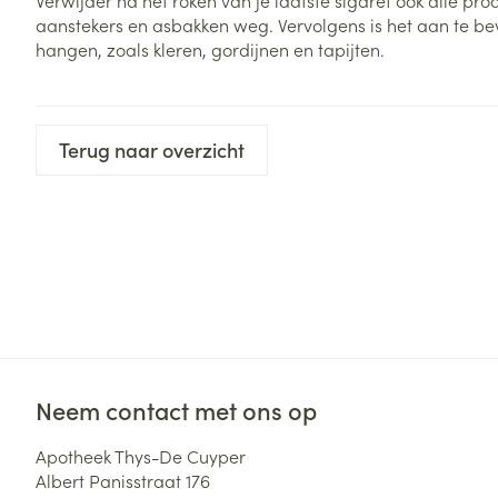
Verwijder na het roken van je laatste sigaret ook alle p
Haar
aanstekers en asbakken weg. Vervolgens is het aan te bev
Gezichtsverzor
hangen, zoals kleren, gordijnen en tapijten.
Pillendozen en
accessoires
Pigmentstoorni
Gevoelige huid
geïrriteerde hu
Terug naar overzicht
Gemengde hui
Doffe huid
Toon meer
Snurken
Neem contact met ons op
Apotheek Thys-De Cuyper
Albert Panisstraat 176