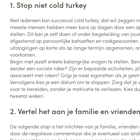
1. Stop niet cold turkey
Vitaliteit 50+
Toon submenu voor Vitaliteit 5
Thuiszorg
Plantaardige o
Nagels en hoe
Niet iedereen kan succesvol cold turkey, dat wil zeggen i
Natuur geneeskunde
Mond
Huid
meeste mensen hebben meer kans op slagen door een o
Toon submenu voor Natuur ge
Batterijen
stellen. Dit kan je zelf doen of onder begeleiding van jou
Droge mond
Ontsmetten en
Thuiszorg en EHBO
afgestemd op persoonlijke behoeften en rookgewoonten. I
Toebehoren
Spijsvertering
desinfecteren
Toon submenu voor Thuiszorg
uitdagingen op korte als op lange termijn opgenomen, o
Elektrische tan
Steriel materia
voorkomen.
Schimmels
Dieren en insecten
Interdentaal - f
Begin met jezelf enkele belangrijke vragen te stellen. Ben
Toon submenu voor Dieren en 
Vacht, huid of 
Koortsblaasjes 
eerder een sociale roker? Zijn er bepaalde activiteiten, p
Kunstgebit
Geneesmiddelen
associeert met roken? Grijp je naar sigaretten als je gest
Jeuk
Toon meer
Toon submenu voor Geneesmi
Vervolgens kies je een datum om te stoppen. Zorg dat je 
voor te bereiden, zonder je motivatie te verliezen. Kies 
tweetal weken.
Voeten en ben
Aerosoltherapi
2. Vertel het aan je familie en vriende
zuurstof
Zware benen
Droge voeten, e
Aerosol toestel
De volgende stap is het inlichten van je familie, vriende
kloven
Tabletten
door de negatieve commentaar die je eventueel van andere 
Aerosol access
Blaren
Creme, gel en 