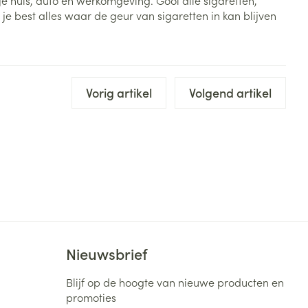
e huis, auto en werkomgeving. Gooi alle sigaretten,
e best alles waar de geur van sigaretten in kan blijven
rende
Parfums en
geurproducten
Vorig artikel
Volgend artikel
CBD
Nieuwsbrief
Blijf op de hoogte van nieuwe producten en
promoties