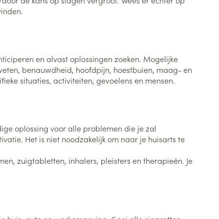
door de kans op slagen vergroot. Wees er echter op
Bed
vinden.
ng zon
Doorliggen - decubitis
Toon meer
ie
Urinewegen
ticiperen en alvast oplossingen zoeken. Mogelijke
 zweten, benauwdheid, hoofdpijn, hoestbuien, maag- en
id, spanning
Stoppen met roken
ieke situaties, activiteiten, gevoelens en mensen.
 en intieme
Gezichtsreiniging -
ontschminken
n Orthopedie
Instrumenten
sche
n anticonceptie
Reinigingsmelk, - crème, -
Anti tumor middelen
olie en gel
ge oplossing voor alle problemen die je zal
jn
tie. Het is niet noodzakelijk om naar je huisarts te
Tonic - lotion
zorging
Anesthesie
n, zuigtabletten, inhalers, pleisters en therapieën. Je
Micellair water
Specifiek voor de ogen
t
ie
Diverse geneesmiddelen
Toon meer