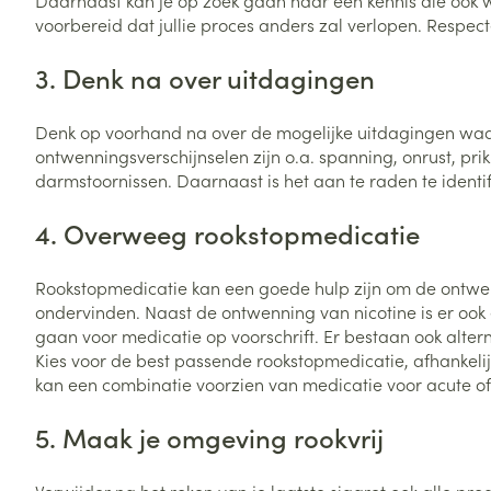
Daarnaast kan je op zoek gaan naar een kennis die ook 
voorbereid dat jullie proces anders zal verlopen. Respe
Zuurstof
Eelt
Eksteroog - lik
3. Denk na over uitdagingen
Ademhalingsste
Toon meer
Denk op voorhand na over de mogelijke uitdagingen waarm
ontwenningsverschijnselen zijn o.a. spanning, onrust, p
Spieren en gew
darmstoornissen. Daarnaast is het aan te raden te identif
Specifiek voor
Naalden en spu
4. Overweeg rookstopmedicatie
Lichaamsverzo
Infecties
Spuiten
Deodorant
Rookstopmedicatie kan een goede hulp zijn om de ontwenn
Oplossing voor 
ondervinden. Naast de ontwenning van nicotine is er ook 
Gezichtsverzor
gaan voor medicatie op voorschrift. Er bestaan ook alterna
Naalden
Luizen
Kies voor de best passende rookstopmedicatie, afhankelijk
Naalden voor i
kan een combinatie voorzien van medicatie voor acute o
pennaalden
Diagnostica
5. Maak je omgeving rookvrij
Toon meer