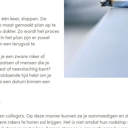
0+ categorie
Wondzorg
EHBO
lie
ven
Homeopathie
Spieren en gewrichten
Gemoed en 
n één keer, stoppen. De
Neus
Ogen
Ogen
Neus
p maat gemaakt plan op te
neeskunde categorie
Vilt
Podologie
w dokter. Zo wordt het proces
Spray
Ooginfecties
Oogspoelin
Tabletten
n het plan zijn er zowel
Handschoenen
Cold - Hot t
Oren
Ogen
 en EHBO categorie
m een terugval te
denborstels
Anti allergische en anti
Oogdruppe
warm/koud
Neussprays 
al
Wondhelend
inflammatoire middelen
los
Creme - gel
Verbanddo
 je een zware roker of
Brandwonden
insecten categorie
pluimen
Accessoires
- antiviraal
Ontzwellende middelen
laatsen of mensen die je
Droge ogen
Medische h
Toon meer
rest of neerslachtig bent?
Glaucoom
Toon meer
ddelen categorie
voldoende tijd hebt om je
Toon meer
dus een datum binnen een
en
e en
Nagels
Diabetes
Zonnebesch
Stoma
n
Hart- en bloedvaten
Bloedverdun
elt en
Nagellak
Bloedglucosemeter
Aftersun
Stomazakje
stolling
len
n en collega's. Op deze manier kunnen ze je aanmoedigen en st
Kalk- en schimmelnagels
Teststrips en naalden
Lippen
Stomaplaat
rokers te horen zal krijgen. Het is niet omdat hun rookstop ni
oires
spray