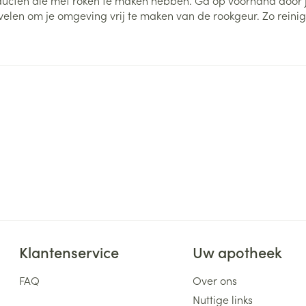
roducten die met roken te maken hebben. Ga op voorhand door j
elen om je omgeving vrij te maken van de rookgeur. Zo reinig j
ging
Supplementen
Insectenwe
Mondmaskers
middelen
ssen
 -
id
d
Zelfbruiner
Scheren
Klantenservice
Uw apotheek
FAQ
Over ons
Nuttige links