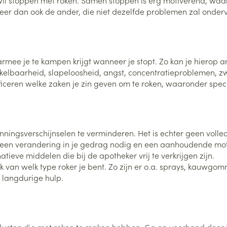
wil stoppen met roken. Samen stoppen is erg motiverend, waar
Nagelbijten
Overige diabetes
Zonnebank
Accessoires
cteer dan ook de ander, die niet dezelfde problemen zal onder
producten
Nagelversterkend
Voorbereidi
doorn
Naalden voor
Toon meer
Toon meer
lsel
Hormonaal stelsel
Gynaecolog
insulinespuiten
Toon meer
ee je te kampen krijgt wanneer je stopt. Zo kan je hierop an
rikkelbaarheid, slapeloosheid, angst, concentratieproblemen,
richten
Zenuwstelsel
Slapelooshe
iceren welke zaken je zin geven om te roken, waaronder specif
en stress
 mannen
Make-up
Seksualiteit
hygiene
iten
Sondes, baxters en
Bandages e
rging
Make-up penselen en
catheters
- orthopedi
Condooms e
Immuniteit
verbanden
Allergie
gebruiksvoorwerpen
Sondes
ingsverschijnselen te verminderen. Het is echter geen volledi
Intiem welzi
injectie
Eyeliner - oogpotlood
Buik
een verandering in je gedrag nodig en een aanhoudende motiva
ging
Accessoires voor sondes
tieve middelen die bij de apotheker vrij te verkrijgen zijn.
Intieme ver
Mascara
Acne
Oor
Arm
 van welk type roker je bent. Zo zijn er o.a. sprays, kauwgomme
Baxters
Massage
nsulinepen -
Oogschaduw
Elleboog
f langdurige hulp.
Catheters
Toon meer
Toon meer
Enkel en voe
Afslanken
Homeopath
Toon meer