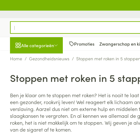
Ga naar de inhoud
Product, merk, categorie...
Promoties
Zwangerschap en k
Alle categorieën
Home
/
Gezondheidsnieuws
/
Stoppen met roken in 5 stappe
Promoties
Stoppen met roken in 5 stap
Schoonheid, verzorging
Haar en Hoofd
Afslanken
Zwangerschap
Geheugen
Aromatherapie
Lenzen en brill
Insecten
Maag darm ste
en hygiëne
Toon submenu voor Schoonheid
Kammen - ont
Maaltijdverva
Zwangerschaps
Verstuiver
Lensproducten
Verzorging ins
Maagzuur
Ben je klaar om te stoppen met roken? Het is nooit te laa
Dieet, voeding en
Seksualiteit
Beschadigd ha
Eetlustremmer
Borstvoeding
Essentiële oliën
Brillen
Anti insecten
Lever, galblaas
een gezonder, rookvrij leven! Wel reageert elk lichaam a
vitamines
hoofdirritatie
pancreas
Toon submenu voor Dieet, voe
verslaving. Aarzel dus niet om externe hulp en middelen 
Platte buik
Lichaamsverzo
Complex - com
Teken tang of p
slaagkansen te vergroten. En al kennen we allemaal de g
Styling - spray 
Braken
Vetverbranders
Vitamines en 
Zwangerschap en
Zware benen
roken, het is niet makkelijk om te stoppen. Wij geven je a
kinderen
Verzorging
Laxeermiddele
van de sigaret af te komen.
Toon submenu voor Zwangersc
Toon meer
Toon meer
Oligo-element
Honden
Toon meer
Toon meer