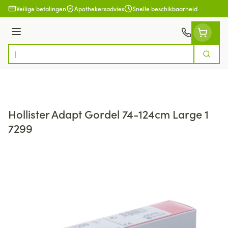
Ga naar de inhoud
Veilige betalingen
Apothekersadvies
Snelle beschikbaarheid
Menu
Zoek
Product, merk, categorie...
Hollister Adapt Gordel 74-124cm Large 1
7299