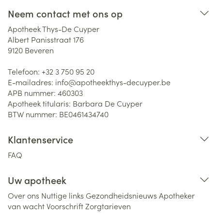
Neem contact met ons op
Apotheek Thys-De Cuyper
Albert Panisstraat 176
9120
Beveren
Telefoon:
+32 3 750 95 20
E-mailadres:
info@
apotheekthys-decuyper.be
APB nummer:
460303
Apotheek titularis:
Barbara De Cuyper
BTW nummer:
BE0461434740
Klantenservice
FAQ
Uw apotheek
Over ons
Nuttige links
Gezondheidsnieuws
Apotheker
van wacht
Voorschrift
Zorgtarieven