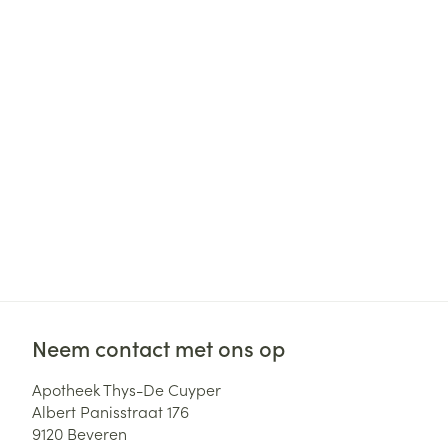
Haar
Gezichtsverzor
Pillendozen en
accessoires
Pigmentstoorni
Gevoelige huid
geïrriteerde hu
Gemengde hui
Doffe huid
Toon meer
Snurken
Neem contact met ons op
Apotheek Thys-De Cuyper
Albert Panisstraat 176
9120
Beveren