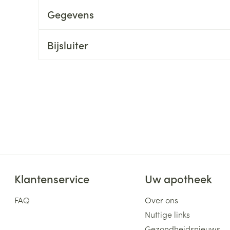
Gegevens
ging
Supplementen
Insectenwe
Mondmaskers
middelen
ssen
Bijsluiter
 -
id
d
Zelfbruiner
Scheren
Klantenservice
Uw apotheek
FAQ
Over ons
Nuttige links
Gezondheidsnieuws