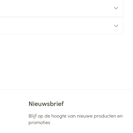
rende
Parfums en
geurproducten
CBD
Nieuwsbrief
Blijf op de hoogte van nieuwe producten en
promoties
E-mail adres