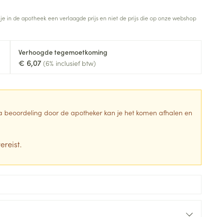
Toon meer
 je in de apotheek een verlaagde prijs en niet de prijs die op onze webshop
Diagnosetesten en
stress
Vlooien en teken
meetapparatuur
Oren
Mond en keel
Verhoogde tegemoetkoming
Alcoholtest
g
Oordopjes
Zuigtabletten
€ 6,07
(6% inclusief btw)
herapie -
Mond, muil of snavel
Bloeddrukmeter
ls
en -druppels
Oorreiniging
Spray - oplossing
Cholesteroltest
zen
Oordruppels
Hartslagmeter
ulpmiddelen
 Na beoordeling door de apotheker kan je het komen afhalen en
Toon meer
ereist.
erming
Hygiëne
Ergonomie
ning en -
Aambeien
s
Bad en douche
Ademhaling en zuurstof
je
Badkamer