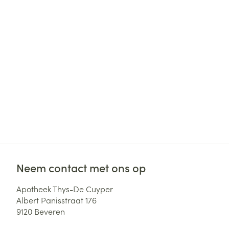
Haar
Gezichtsverzor
Pillendozen en
accessoires
Pigmentstoorni
Gevoelige huid
geïrriteerde hu
Gemengde hui
Doffe huid
Toon meer
Snurken
Neem contact met ons op
Apotheek Thys-De Cuyper
Albert Panisstraat 176
9120
Beveren