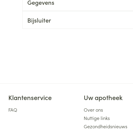
Gegevens
ging
Supplementen
Insectenwe
Mondmaskers
middelen
Bijsluiter
ssen
 -
id
d
Zelfbruiner
Scheren
Klantenservice
Uw apotheek
FAQ
Over ons
Nuttige links
Gezondheidsnieuws