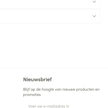
rende
Parfums en
geurproducten
CBD
Nieuwsbrief
Blijf op de hoogte van nieuwe producten en
promoties
E-mail adres