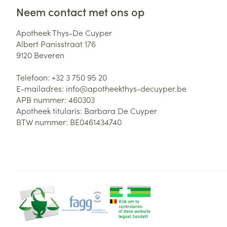
Neem contact met ons op
Zuurstof
Eelt
Eksteroog - lik
Apotheek Thys-De Cuyper
Ademhalingsste
Albert Panisstraat 176
Toon meer
9120
Beveren
Spieren en gew
Telefoon:
+32 3 750 95 20
E-mailadres:
info@
apotheekthys-decuyper.be
Specifiek voor
APB nummer:
460303
Naalden en spu
Apotheek titularis:
Barbara De Cuyper
Lichaamsverzo
Infecties
BTW nummer:
BE0461434740
Spuiten
Deodorant
Oplossing voor 
Gezichtsverzor
Naalden
Luizen
Naalden voor i
pennaalden
Diagnostica
Toon meer