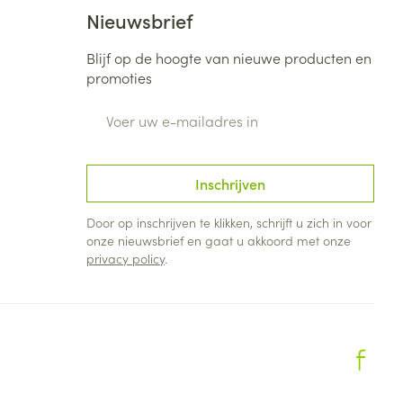
Bed
Nieuwsbrief
ng zon
Doorliggen - decubitis
Blijf op de hoogte van nieuwe producten en
Toon meer
ie
Urinewegen
promoties
E-mail adres
id, spanning
Stoppen met roken
 en intieme
Gezichtsreiniging -
ontschminken
n Orthopedie
Instrumenten
Inschrijven
sche
n anticonceptie
Reinigingsmelk, - crème, -
Anti tumor middelen
Door op inschrijven te klikken, schrijft u zich in voor
olie en gel
onze nieuwsbrief en gaat u akkoord met onze
jn
privacy policy
.
Tonic - lotion
zorging
Anesthesie
Micellair water
Specifiek voor de ogen
t
ie
Diverse geneesmiddelen
Toon meer