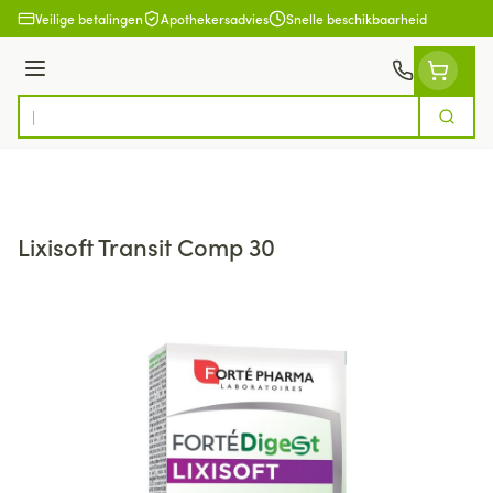
Ga naar de inhoud
Veilige betalingen
Apothekersadvies
Snelle beschikbaarheid
Menu
Zoek
Product, merk, categorie...
Lixisoft Transit Comp 30