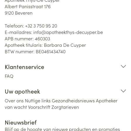
Albert Panisstraat 176
9120
Beveren
Telefoon:
+32 3 750 95 20
E-mailadres:
info@
apotheekthys-decuyper.be
APB nummer:
460303
Apotheek titularis:
Barbara De Cuyper
BTW nummer:
BE0461434740
Klantenservice
FAQ
Uw apotheek
Over ons
Nuttige links
Gezondheidsnieuws
Apotheker
van wacht
Voorschrift
Zorgtarieven
Nieuwsbrief
Blijf op de hoogte van nieuwe producten en promoties