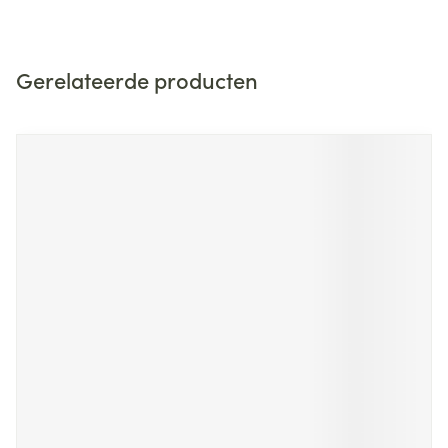
Gerelateerde producten
Navigeren door de elementen van de carrousel is mogelijk m
Druk om carrousel over te slaan
Druk op om naar carrouselnavigatie te gaan