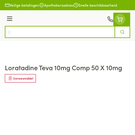
Ga naar de inhoud
Veilige betalingen
Apothekersadvies
Snelle beschikbaarheid
Menu
Zoek
Product, merk, categorie...
Loratadine Teva 10mg Comp 50 X 10mg
Geneesmiddel