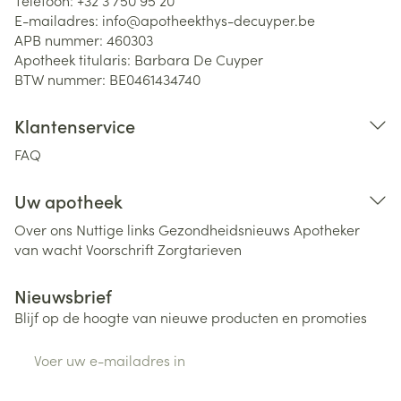
Telefoon:
+32 3 750 95 20
E-mailadres:
info@
apotheekthys-decuyper.be
APB nummer:
460303
Apotheek titularis:
Barbara De Cuyper
BTW nummer:
BE0461434740
Klantenservice
FAQ
Uw apotheek
Over ons
Nuttige links
Gezondheidsnieuws
Apotheker
van wacht
Voorschrift
Zorgtarieven
Nieuwsbrief
Blijf op de hoogte van nieuwe producten en promoties
E-mail adres