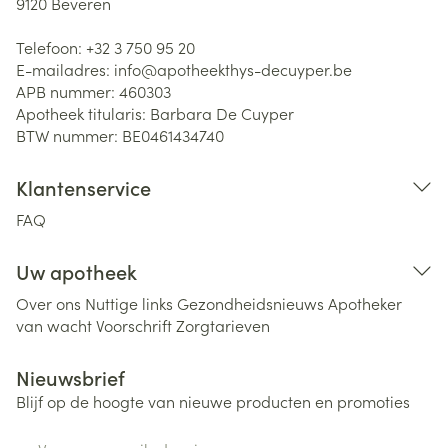
9120
Beveren
Telefoon:
+32 3 750 95 20
E-mailadres:
info@
apotheekthys-decuyper.be
APB nummer:
460303
Apotheek titularis:
Barbara De Cuyper
BTW nummer:
BE0461434740
Klantenservice
FAQ
Uw apotheek
Over ons
Nuttige links
Gezondheidsnieuws
Apotheker
van wacht
Voorschrift
Zorgtarieven
Nieuwsbrief
Blijf op de hoogte van nieuwe producten en promoties
E-mail adres