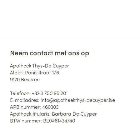
Haar
Gezichtsverzor
Pillendozen en
accessoires
Pigmentstoorni
Gevoelige huid
geïrriteerde hu
Neem contact met ons op
Gemengde hui
Doffe huid
Apotheek Thys-De Cuyper
Albert Panisstraat 176
Toon meer
9120
Beveren
Telefoon:
+32 3 750 95 20
Snurken
E-mailadres:
info@
apotheekthys-decuyper.be
APB nummer:
460303
Apotheek titularis:
Barbara De Cuyper
BTW nummer:
BE0461434740