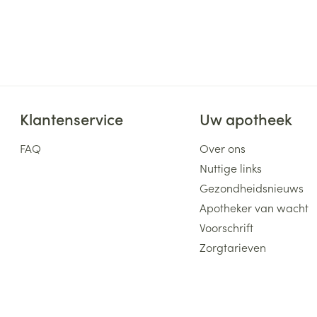
ging
Supplementen
Insectenwe
Mondmaskers
middelen
ssen
 -
id
Klantenservice
Uw apotheek
d
FAQ
Over ons
Nuttige links
Gezondheidsnieuws
Apotheker van wacht
Zelfbruiner
Scheren
Voorschrift
Zorgtarieven