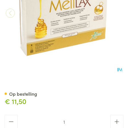
Melilax Pediatric Microklys
Op bestelling
€ 11,50
Aantal