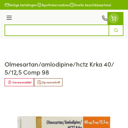
Ga naar de inhoud
Veilige betalingen
Apothekersadvies
Snelle beschikbaarheid
Menu
Zoek
Product, merk, categorie...
Olmesartan/amlodipine/hctz Krka 40/
5/12,5 Comp 98
Geneesmiddel
Op voorschrift