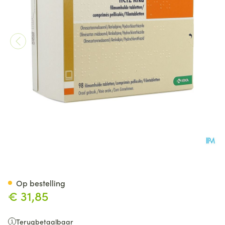
Olmesartan/amlodipine/hctz 
Op bestelling
€ 31,85
Terugbetaalbaar