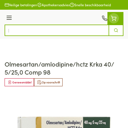
Ga naar de inhoud
Veilige betalingen
Apothekersadvies
Snelle beschikbaarheid
Menu
Zoek
Product, merk, categorie...
Olmesartan/amlodipine/hctz Krka 40/
5/25,0 Comp 98
Geneesmiddel
Op voorschrift