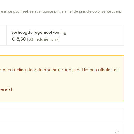
Toon meer
 je in de apotheek een verlaagde prijs en niet de prijs die op onze webshop
Diagnosetesten en
stress
Vlooien en teken
meetapparatuur
Oren
Mond en keel
Verhoogde tegemoetkoming
Alcoholtest
g
Oordopjes
Zuigtabletten
€ 8,50
(6% inclusief btw)
herapie -
Mond, muil of snavel
Bloeddrukmeter
ls
en -druppels
Oorreiniging
Spray - oplossing
Cholesteroltest
zen
Oordruppels
Hartslagmeter
ulpmiddelen
 Na beoordeling door de apotheker kan je het komen afhalen en
Toon meer
ereist.
erming
Hygiëne
Ergonomie
ning en -
Aambeien
s
Bad en douche
Ademhaling en zuurstof
je
Badkamer