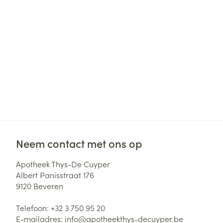
Haar
Gezichtsverzor
Pillendozen en
accessoires
Pigmentstoorni
Gevoelige huid
geïrriteerde hu
Gemengde hui
Doffe huid
Toon meer
Neem contact met ons op
Snurken
Apotheek Thys-De Cuyper
Albert Panisstraat 176
9120
Beveren
Telefoon:
+32 3 750 95 20
E-mailadres:
info@
apotheekthys-decuyper.be