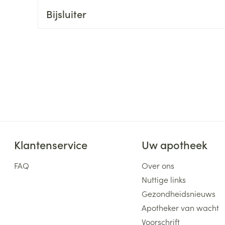
Bijsluiter
ging
Supplementen
Insectenwe
Mondmaskers
middelen
ssen
 -
id
d
Klantenservice
Uw apotheek
Zelfbruiner
Scheren
FAQ
Over ons
Nuttige links
Gezondheidsnieuws
Apotheker van wacht
Voorschrift