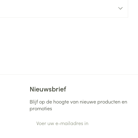
rende
Parfums en
geurproducten
Nieuwsbrief
CBD
Blijf op de hoogte van nieuwe producten en
promoties
E-mail adres