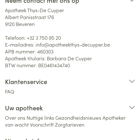
Neem contact met ons op
Apotheek Thys-De Cuyper
Albert Panisstraat 176
9120
Beveren
Telefoon:
+32 3 750 95 20
E-mailadres:
info@
apotheekthys-decuyper.be
APB nummer:
460303
Apotheek titularis:
Barbara De Cuyper
BTW nummer:
BE0461434740
Klantenservice
FAQ
Uw apotheek
Over ons
Nuttige links
Gezondheidsnieuws
Apotheker
van wacht
Voorschrift
Zorgtarieven