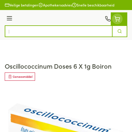
Ga naar de inhoud
Veilige betalingen
Apothekersadvies
Snelle beschikbaarheid
Menu
Zoek
Product, merk, categorie...
Oscillococcinum Doses 6 X 1g Boiron
Geneesmiddel