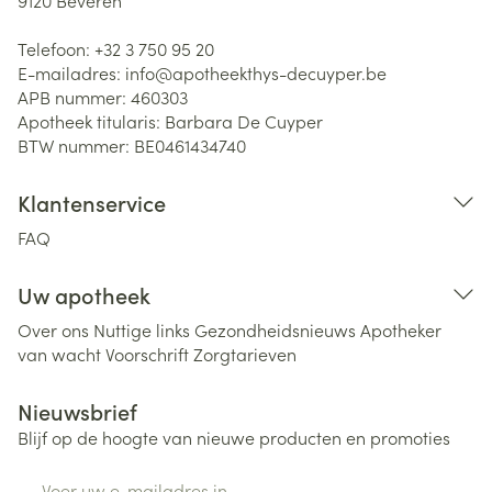
9120
Beveren
Telefoon:
+32 3 750 95 20
E-mailadres:
info@
apotheekthys-decuyper.be
APB nummer:
460303
Apotheek titularis:
Barbara De Cuyper
BTW nummer:
BE0461434740
Klantenservice
FAQ
Uw apotheek
Over ons
Nuttige links
Gezondheidsnieuws
Apotheker
van wacht
Voorschrift
Zorgtarieven
Nieuwsbrief
Blijf op de hoogte van nieuwe producten en promoties
E-mail adres