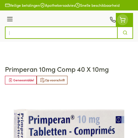
Ga naar de inhoud
Veilige betalingen
Apothekersadvies
Snelle beschikbaarheid
Menu
Zoek
Product, merk, categorie...
Primperan 10mg Comp 40 X 10mg
Geneesmiddel
Op voorschrift