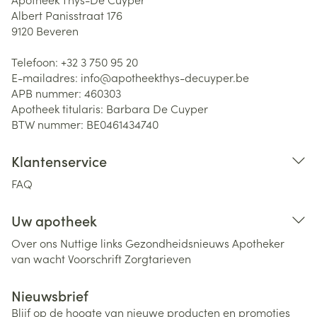
Albert Panisstraat 176
9120
Beveren
Telefoon:
+32 3 750 95 20
E-mailadres:
info@
apotheekthys-decuyper.be
APB nummer:
460303
Apotheek titularis:
Barbara De Cuyper
BTW nummer:
BE0461434740
Klantenservice
FAQ
Uw apotheek
Over ons
Nuttige links
Gezondheidsnieuws
Apotheker
van wacht
Voorschrift
Zorgtarieven
Nieuwsbrief
Blijf op de hoogte van nieuwe producten en promoties