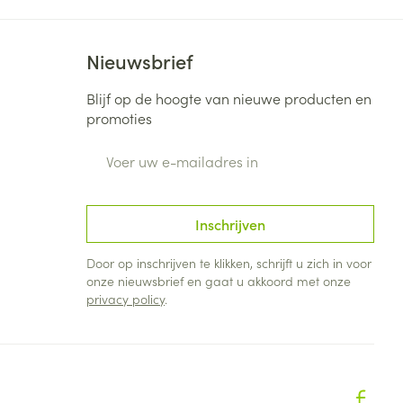
Bed
ng zon
Doorliggen - decubitis
Nieuwsbrief
Toon meer
ie
Urinewegen
Blijf op de hoogte van nieuwe producten en
promoties
id, spanning
Stoppen met roken
E-mail adres
 en intieme
Gezichtsreiniging -
ontschminken
n Orthopedie
Instrumenten
sche
n anticonceptie
Reinigingsmelk, - crème, -
Anti tumor middelen
Inschrijven
olie en gel
jn
Door op inschrijven te klikken, schrijft u zich in voor
Tonic - lotion
zorging
Anesthesie
onze nieuwsbrief en gaat u akkoord met onze
Micellair water
privacy policy
.
Specifiek voor de ogen
t
ie
Diverse geneesmiddelen
Toon meer