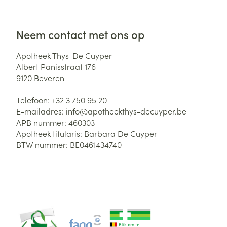
Zuurstof
Eelt
Eksteroog - lik
Neem contact met ons op
Ademhalingsste
Toon meer
Apotheek Thys-De Cuyper
Albert Panisstraat 176
Spieren en gew
9120
Beveren
Specifiek voor
Telefoon:
+32 3 750 95 20
Naalden en spu
Lichaamsverzo
E-mailadres:
info@
apotheekthys-decuyper.be
Infecties
Spuiten
APB nummer:
460303
Deodorant
Apotheek titularis:
Barbara De Cuyper
Oplossing voor 
BTW nummer:
BE0461434740
Gezichtsverzor
Naalden
Luizen
Naalden voor i
pennaalden
Diagnostica
Toon meer