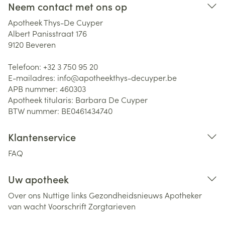
Neem contact met ons op
Apotheek Thys-De Cuyper
Albert Panisstraat 176
9120
Beveren
Telefoon:
+32 3 750 95 20
E-mailadres:
info@
apotheekthys-decuyper.be
APB nummer:
460303
Apotheek titularis:
Barbara De Cuyper
BTW nummer:
BE0461434740
Klantenservice
FAQ
Uw apotheek
Over ons
Nuttige links
Gezondheidsnieuws
Apotheker
van wacht
Voorschrift
Zorgtarieven