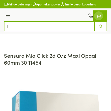
Ga naar de inhoud
Veilige betalingen
Apothekersadvies
Snelle beschikbaarheid
Menu
Zoek
Product, merk, categorie...
Sensura Mio Click 2d O/z Maxi Opaal
60mm 30 11454