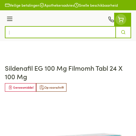
Ga naar de inhoud
Veilige betalingen
Apothekersadvies
Snelle beschikbaarheid
Menu
Zoek
Product, merk, categorie...
Sildenafil EG 100 Mg Filmomh Tabl 24 X
100 Mg
Geneesmiddel
Op voorschrift