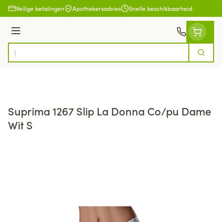
Ga naar de inhoud
Veilige betalingen
Apothekersadvies
Snelle beschikbaarheid
Menu
Zoek
Product, merk, categorie...
Suprima 1267 Slip La Donna Co/pu Dame
Wit S