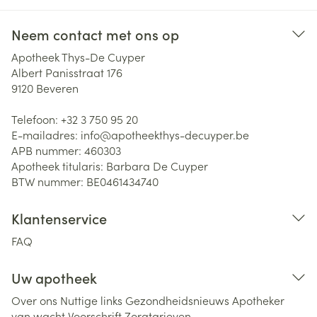
Neem contact met ons op
Apotheek Thys-De Cuyper
Albert Panisstraat 176
9120
Beveren
Telefoon:
+32 3 750 95 20
E-mailadres:
info@
apotheekthys-decuyper.be
APB nummer:
460303
Apotheek titularis:
Barbara De Cuyper
BTW nummer:
BE0461434740
Klantenservice
FAQ
Uw apotheek
Over ons
Nuttige links
Gezondheidsnieuws
Apotheker
van wacht
Voorschrift
Zorgtarieven