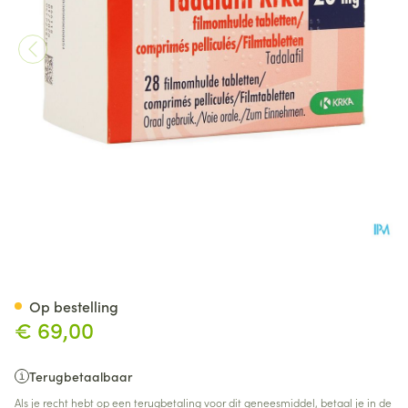
Tadalafil Krka Filmomh Tabl 
Op bestelling
€ 69,00
Terugbetaalbaar
Als je recht hebt op een terugbetaling voor dit geneesmiddel, betaal je in de