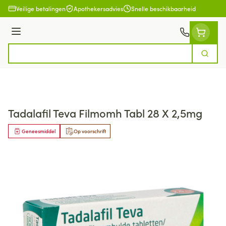
Ga naar de inhoud
Veilige betalingen
Apothekersadvies
Snelle beschikbaarheid
Menu
Zoek
Product, merk, categorie...
Tadalafil Teva Filmomh Tabl 28 X 2,5mg
Geneesmiddel
Op voorschrift