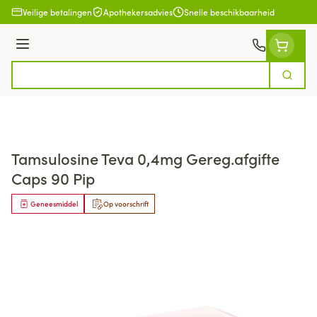
Ga naar de inhoud
Veilige betalingen
Apothekersadvies
Snelle beschikbaarheid
Menu
Zoek
Product, merk, categorie...
Tamsulosine Teva 0,4mg Gereg.afgifte
Caps 90 Pip
Geneesmiddel
Op voorschrift