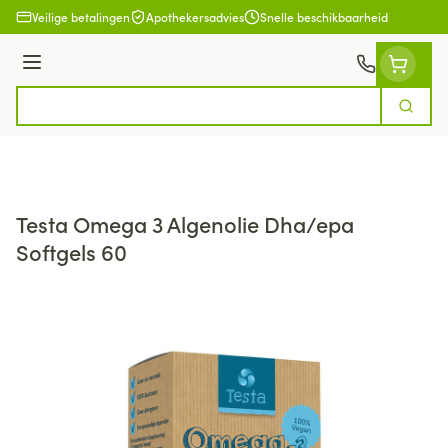
Ga naar de inhoud
Veilige betalingen
Apothekersadvies
Snelle beschikbaarheid
Menu
Zoek
Product, merk, categorie...
Testa Omega 3 Algenolie Dha/epa
Softgels 60