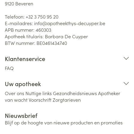
9120
Beveren
Telefoon:
+32 3 750 95 20
E-mailadres:
info@
apotheekthys-decuyper.be
APB nummer:
460303
Apotheek titularis:
Barbara De Cuyper
BTW nummer:
BE0461434740
Klantenservice
FAQ
Uw apotheek
Over ons
Nuttige links
Gezondheidsnieuws
Apotheker
van wacht
Voorschrift
Zorgtarieven
Nieuwsbrief
Blijf op de hoogte van nieuwe producten en promoties
E-mail adres