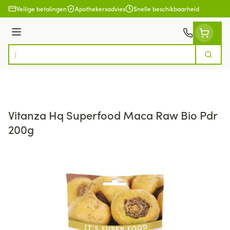
Ga naar de inhoud
Veilige betalingen
Apothekersadvies
Snelle beschikbaarheid
Menu
Zoek
Product, merk, categorie...
Vitanza Hq Superfood Maca Raw Bio Pdr
200g