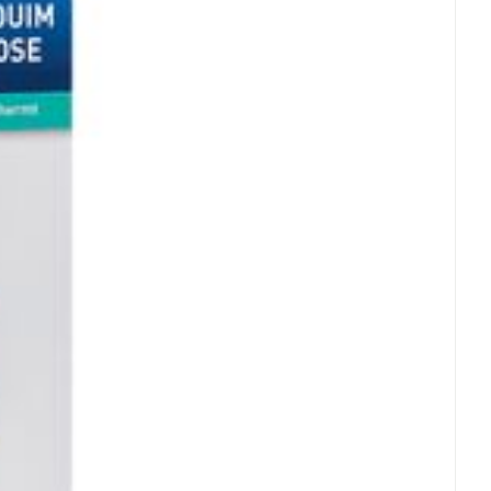
rende
Parfums en
geurproducten
CBD